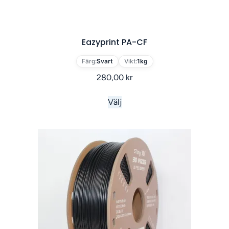
Eazyprint PA-CF
Färg:
Svart
Vikt:
1kg
280,00
kr
Välj