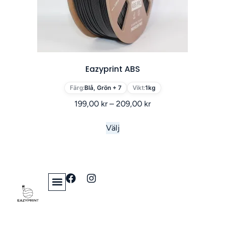
Eazyprint ABS
Färg:
Blå, Grön + 7
Vikt:
1kg
199,00
kr
–
209,00
kr
Välj