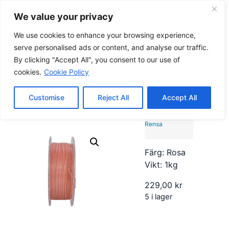
We value your privacy
0
0,00
kr
We use cookies to enhance your browsing experience,
serve personalised ads or content, and analyse our traffic.
By clicking "Accept All", you consent to our use of
Hem
/
Filament
/
PETG
/ Eazyprint PETG Pastell
cookies.
Cookie Policy
Eazyprint PETG Pastell
Customise
Reject All
Accept All
Rensa
Färg: Rosa
Vikt: 1kg
229,00
kr
5 i lager