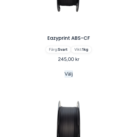
Eazyprint ABS-CF
Färg:
Svart
Vikt:
1kg
245,00
kr
Välj