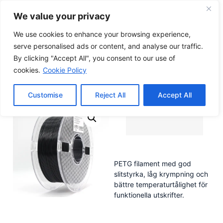
We value your privacy
0
0,00
kr
We use cookies to enhance your browsing experience,
serve personalised ads or content, and analyse our traffic.
By clicking "Accept All", you consent to our use of
Hem
/
Filament
/
PETG
/ Eazyprint PETG
cookies.
Cookie Policy
Eazyprint PETG
Customise
Reject All
Accept All
PETG filament med god
slitstyrka, låg krympning och
bättre temperaturtålighet för
funktionella utskrifter.