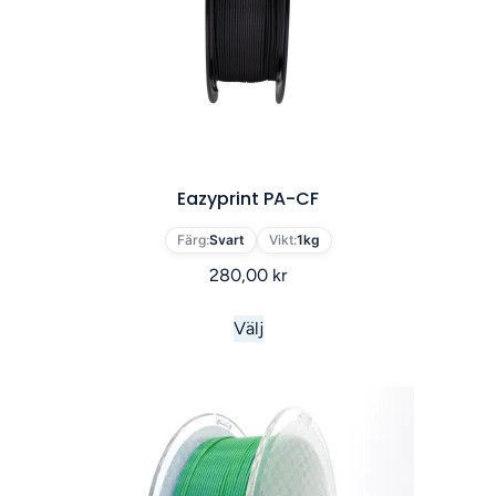
Eazyprint PA-CF
Färg:
Svart
Vikt:
1kg
280,00
kr
Välj