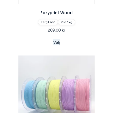
Eazyprint Wood
Färg:
Lönn
Vikt:
1kg
269,00
kr
Välj