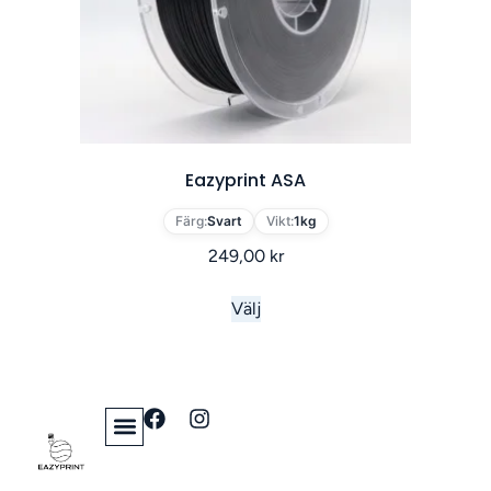
Eazyprint ASA
Färg:
Svart
Vikt:
1kg
249,00
kr
Välj