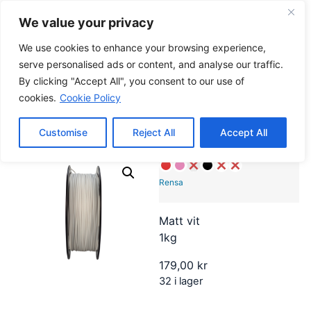
We value your privacy
0
0,00
kr
We use cookies to enhance your browsing experience,
serve personalised ads or content, and analyse our traffic.
By clicking "Accept All", you consent to our use of
Hem
/
Filament
/
PETG
/ Eazyprint Go PETG
cookies.
Cookie Policy
Eazyprint Go PETG
Customise
Reject All
Accept All
Rensa
Matt vit
1kg
179,00
kr
32 i lager