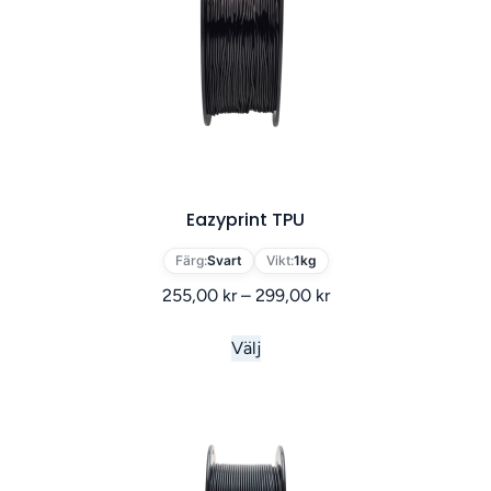
Eazyprint TPU
Färg:
Svart
Vikt:
1kg
255,00
kr
–
299,00
kr
Välj