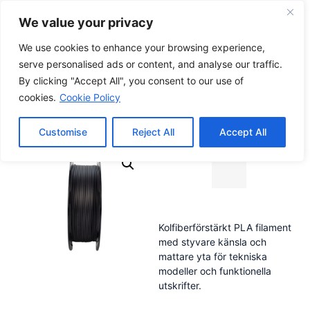
We value your privacy
0
0,00
kr
We use cookies to enhance your browsing experience,
serve personalised ads or content, and analyse our traffic.
By clicking "Accept All", you consent to our use of
Hem
/
Filament
/
PLA
/ Eazyprint PLA-CF
cookies.
Cookie Policy
Eazyprint PLA-CF
Customise
Reject All
Accept All
Kolfiberförstärkt PLA filament
med styvare känsla och
mattare yta för tekniska
modeller och funktionella
utskrifter.