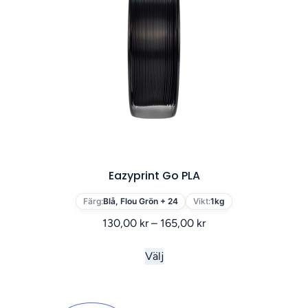
Eazyprint Go PLA
Färg:
Blå, Flou Grön + 24
Vikt:
1kg
130,00
kr
–
165,00
kr
Välj