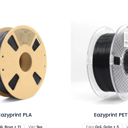
Eazyprint PLA
Eazyprint PE
lå, Brun + 11
Vikt:
1kg
Färg:
Grå, Grön + 5
V