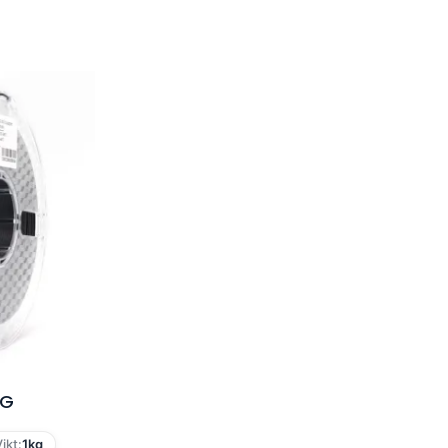
TG
ikt:
1kg