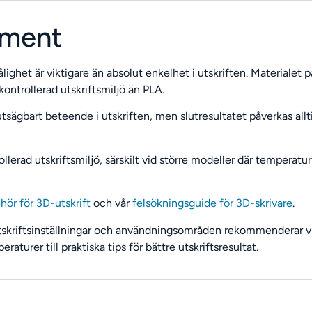
ament
lighet är viktigare än absolut enkelhet i utskriften. Materialet p
ontrollerad utskriftsmiljö än PLA.
rutsägbart beteende i utskriften, men slutresultatet påverkas allt
erad utskriftsmiljö, särskilt vid större modeller där temperatu
ehör för 3D-utskrift
och vår
felsökningsguide för 3D-skrivare
.
tskriftsinställningar och användningsområden rekommenderar vi
raturer till praktiska tips för bättre utskriftsresultat.