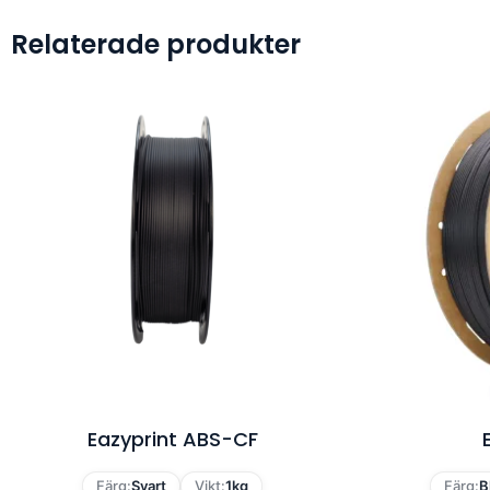
Relaterade produkter
Eazyprint ABS-CF
Färg:
Svart
Vikt:
1kg
Färg:
B