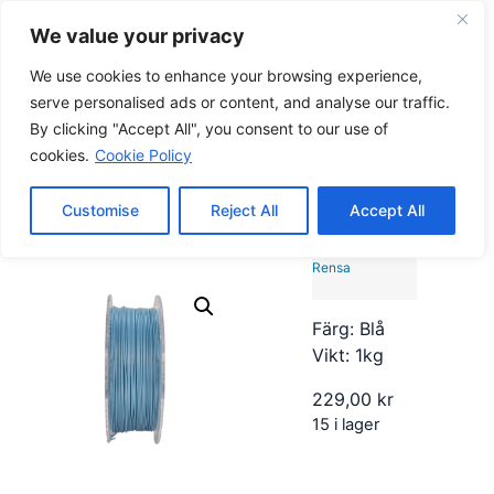
We value your privacy
0
0,00
kr
We use cookies to enhance your browsing experience,
serve personalised ads or content, and analyse our traffic.
By clicking "Accept All", you consent to our use of
Hem
/
Filament
/
PETG
/ Eazyprint PETG Pastell
cookies.
Cookie Policy
Eazyprint PETG Pastell
Customise
Reject All
Accept All
Rensa
Färg: Blå
Vikt: 1kg
229,00
kr
15 i lager