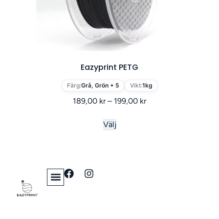
Eazyprint PETG
Färg:
Grå, Grön + 5
Vikt:
1kg
189,00
kr
–
199,00
kr
Välj