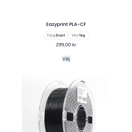
Eazyprint PLA-CF
Färg:
Svart
Vikt:
1kg
299,00
kr
Välj