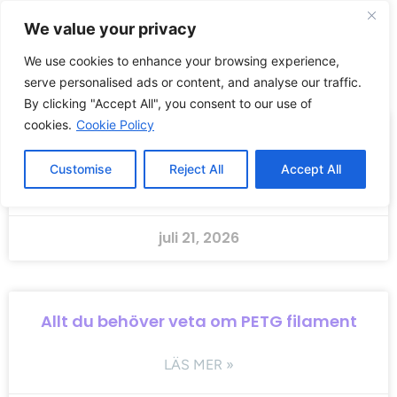
We value your privacy
0
0,00
kr
We use cookies to enhance your browsing experience,
serve personalised ads or content, and analyse our traffic.
Tips & guider för 3D-Printing
By clicking "Accept All", you consent to our use of
cookies.
Cookie Policy
Allt du behöver veta om PLA Filament
Customise
Reject All
Accept All
LÄS MER »
juli 21, 2026
Allt du behöver veta om PETG filament
LÄS MER »